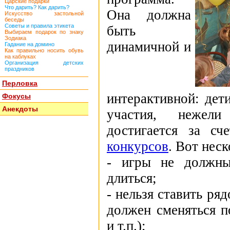
Царские подарки
Что дарить? Как дарить?
Она должна
Искусство застольной
беседы
Советы и правила этикета
быть
Выбираем подарок по знаку
Зодиака
динамичной и
Гадание на домино
Как правильно носить обувь
на каблуках
Организация детских
праздников
Перловка
интерактивной: дет
Фокусы
Анекдоты
участия, нежели
достигается за с
конкурсов
. Вот неск
- игры не должны
длиться;
- нельзя ставить ря
должен сменяться п
и т.п.);