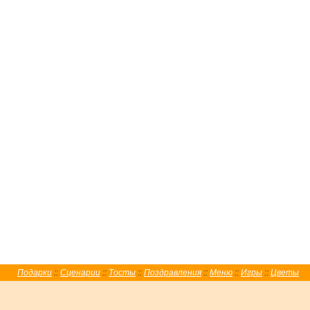
Подарки
::
Сценарии
::
Тосты
::
Поздравления
::
Меню
::
Игры
::
Цветы