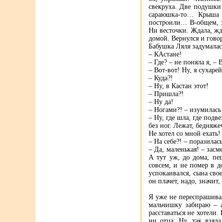
свекруха. Две подушки
сараюшка-то… Крыша д
построили… В-общем, хо
Ни весточки. Ждала, жд
домой. Вернулся и гово
Бабушка Ляля задумалась
– КАстане!
– Где? – не поняла я, – 
– Вот-вот! Ну, я сухарей
– Куда?!
– Ну, в Кастан этот!
– Пришла?!
– Ну да!
– Ногами?! – изумилась 
– Ну, где шла, где под
без ног. Лежат, бедняже
Не хотел со мной ехать!
– На себе?! – поразилас
– Да, маленькая! – зас
А тут уж, до дома, пе
совсем, и не помер в д
успокаивался, сына сво
он плачет, надо, значит
Я уже не переспрашивал
мальчишку забираю – а
расставаться не хотели.
ни отца. Ну, так взял