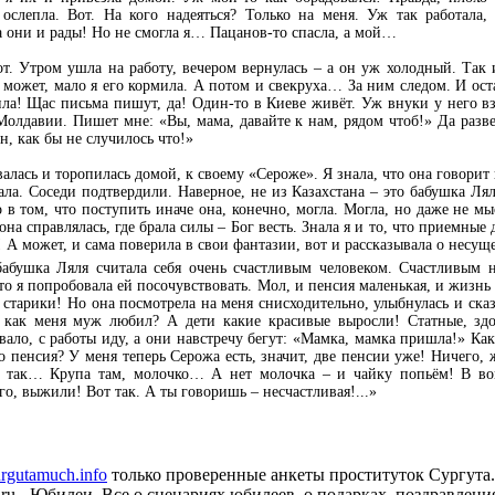
 ослепла. Вот. На кого надеяться? Только на меня. Уж так работала, 
а они и рады! Но не смогла я… Пацанов-то спасла, а мой…
. Утром ушла на работу, вечером вернулась – а он уж холодный. Так и
а может, мало я его кормила. А потом и свекруха… За ним следом. И оста
ила! Щас письма пишут, да! Один-то в Киеве живёт. Уж внуки у него в
Молдавии. Пишет мне: «Вы, мама, давайте к нам, рядом чтоб!» Да разв
н, как бы не случилось что!»
алась и торопилась домой, к своему «Сероже». Я знала, что она говорит
рала. Соседи подтвердили. Наверное, не из Казахстана – это бабушка Лял
о в том, что поступить иначе она, конечно, могла. Могла, но даже не м
на справлялась, где брала силы – Бог весть. Знала я и то, что приемные
! А может, и сама поверила в свои фантазии, вот и рассказывала о несу
бабушка Ляля считала себя очень счастливым человеком. Счастливым н
-то я попробовала ей посочувствовать. Мол, и пенсия маленькая, и жизн
старики! Но она посмотрела на меня снисходительно, улыбнулась и сказа
, как меня муж любил? А дети какие красивые выросли! Статные, зд
ало, с работы иду, а они навстречу бегут: «Мамка, мамка пришла!» Ка
о пенсия? У меня теперь Серожа есть, значит, две пенсии уже! Ничего,
а так… Крупа там, молочко… А нет молочка – и чайку попьём! В вой
о, выжили! Вот так. А ты говоришь – несчастливая!...»
surgutamuch.info
только проверенные анкеты проституток Сургута.
e.ru - Юбилеи. Все о сценариях юбилеев, о подарках, поздравлени