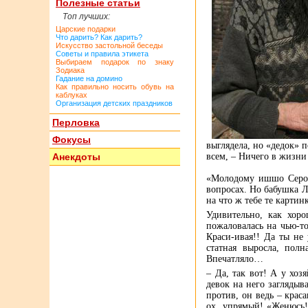
Полезные статьи
Топ лучших:
Царские подарки
Что дарить? Как дарить?
Искусство застольной беседы
Советы и правила этикета
Выбираем подарок по знаку
Зодиака
Гадание на домино
Как правильно носить обувь на
каблуках
Организация детских праздников
Перловка
Фокусы
выглядела, но «дедок» 
Анекдоты
всем, – Ничего в жизни
«Молодому ишшо Серож
вопросах. Но бабушка Л
на что ж тебе те карти
Удивительно, как хор
пожаловалась на чью-то
Краси-ивая!! Да ты не 
статная выросла, полн
Впечатляло…
– Да, так вот! А у хоз
девок на него заглядыв
против, он ведь – крас
ох, упрямый! «Женюсь! 