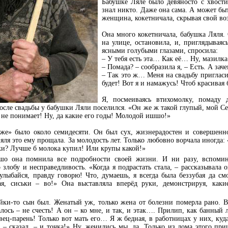
Бабушке Ляле было девяносто с хвости
знал никто. Даже она сама. А может быт
женщина, кокетничала, скрывая свой воз
Она много кокетничала, бабушка Ляля.
на улице, остановила, и, приглядываяс
ясными голубыми глазами, спросила:
– У тебя есть эта… Как её… Ну, мазилка
– Помада? – сообразила я, – Есть. А зач
– Так это ж… Меня на свадьбу пригласил
будет! Вот я и намажусь! Чтоб красивая 
Я, посмеиваясь втихомолку, помаду 
после свадьбы у бабушки Ляли поселился. «Он же ж такой глупый, мой Се
 не понимает! Ну, да какие его годы! Молодой ишшо!»
е» было около семидесяти. Он был сух, жизнерадостен и совершенно
яля это ему прощала. За молодость лет. Только любовно ворчала иногда:
нки? Лучше б молока купил! Или крупы какой!»
ошо она помнила все подробности своей жизни. И ни разу, вспомин
 злобу и несправедливость. «Когда я подрастать стала, – рассказывала о
улыбайся, правду говорю! Что, думаешь, я всегда была беззубая да см
ая, сиськи – во!» Она выставляла вперёд руки, демонстрируя, каки
яйки-то сын был. Женатый уж, только жена от болезни померла рано. В
алось – не счесть! А он – ко мне, и так, и этак…. Прилип, как банный
авец-парень! Только вот мать его… Я ж бедная, в работницах у них, ку
– сказал, – и точка!» Ну, женились мы, да. Только из дома этого при