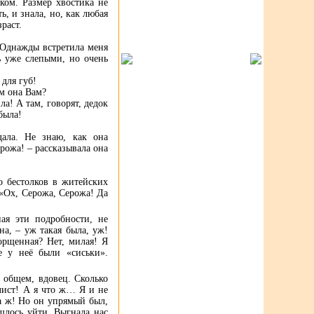
ком. Размер хвостика не
ь, и знала, но, как любая
раст.
 Однажды встретила меня
ь уже слепыми, но очень
 для губ!
ем она Вам?
а! А там, говорят, дедок
была!
дала. Не знаю, как она
рожа! – рассказывала она
 бестолков в житейских
 «Ох, Серожа, Серожа! Да
ая эти подробности, не
на, – уж такая была, уж!
орщенная? Нет, милая! Я
е у неё были «сиськи».
 общем, вдовец. Сколько
 лист! А я что ж… Я и не
да ж! Но он упрямый был,
шлось уйти. Выгнала нас