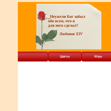
Неужели Бог забыл
обо всем, что я
для него сделал?
Людовик XIV
Цветы
Игры