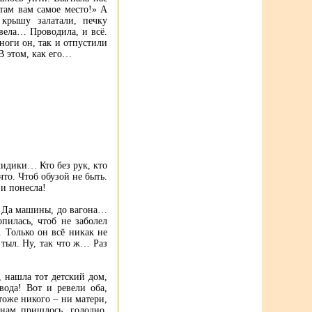
там вам самое место!» А
крышу залатали, печку
евела… Проводила, и всё.
ноги он, так и отпустили
В этом, как его…
лидики… Кто без рук, кто
что. Чтоб обузой не быть.
 и понесла!
а! Да машины, до вагона…
пилась, чтоб не заболел
 Только он всё никак не
тыл. Ну, так что ж… Раз
 нашла тот детский дом,
ода! Вот и ревели оба,
 тоже никого – ни матери,
 нам пришлось, голодно.