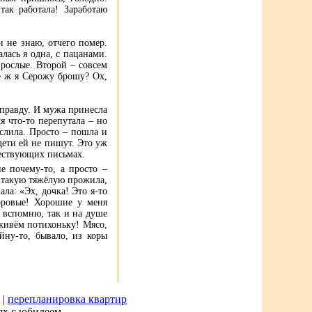
так работала! Заработаю
 не знаю, отчего помер.
лась я одна, с пацанами.
зрослые. Второй – совсем
е ж я Серожу брошу? Ох,
 правду. И мужа принесла
я что-то перепутала – но
ыслила. Просто – пошла и
 дети ей не пишут. Это уж
ществующих письмах.
е почему-то, а просто –
ь такую тяжёлую прожила,
ла: «Эх, дочка! Это я-то
оровые! Хорошие у меня
к вспомню, так и на душе
 живём потихоньку! Мясо,
ну-то, бывало, из коры
 |
перепланировка квартир
ях с юбилеем.