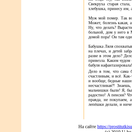
Свекруха старая стала,
хлебушка, принесу им, 
Муж мой помер. Так вот
Может, болезнь какая, 
Ну, что делать? Выраст
больной, дом у него в 
домой пора! Он там оди
Бабушка Ляля спохватыв
на плечах, и детей заб
разве в этом дело? Дел
привезла. Каким чудом о
бабуля нафантазировала
Дело в том, что сама 
счастливым, и всё. Как
и вообще, бедные наши 
несчастливая?! Знаешь
мальчишки были! Я, быв
радостно! А пенсия? Чт
правда, не покупаем, 
лепёшки делали, и ничег
На сайте
https://prostitutki
(c) 2019 U-b