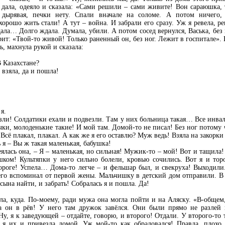
 дала, одеяло и сказала: «Сами решили – сами живите! Вон сараюшка, 
ырявая, печки нету. Спали вначале на соломе. А потом ничего, 
рошо жить стали! А тут – война. И забрали его сразу. Уж я ревела, р
ала… Долго ждала. Думала, убили. А потом сосед вернулся, Васька, без 
рит: «Твой-то живой! Только раненный он, без ног. Лежит в госпитале». 
, махнула рукой и сказала:
В Казахстане?
 взяла, да и пошла!
я.
везли! Солдатики ехали и подвезли. Там у них больница такая… Все инва
чки, молоденькие такие! И мой там. Домой-то не писал! Без ног потому 
 Всё плакал, плакал. А как же я его оставлю? Муж ведь! Взяла на закорки
ь я – Вы ж такая маленькая, бабушка!
меялась она, – Я – маленькая, но сильная! Мужик-то – мой! Вот и тащил
шком! Культяпки у него сильно болели, кровью сочились. Вот я и торо
ороге! Успела… Дома-то легче – и фельшар был, и свекруха! Выходили.
его вспоминал от первой жены. Мальчишку в детский дом отправили. В 
, сына найти, и забрать! Собралась я и пошла. Да!
а, куда. По-моему, ради мужа она могла пойти и на Аляску. «В-общем,
 он в рёв! У него там дружок завёлся. Они были прямо не разлей в
 Ну, я к заведующей – отдайте, говорю, и второго! Отдали. У второго-то
а я их и привезла домой. Уж мой-то как обрадовался! Правда, плохо