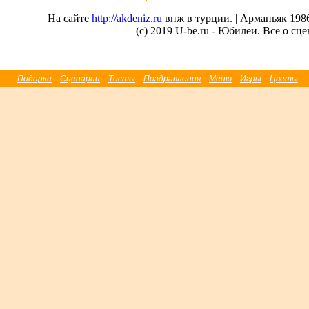
На сайте
http://akdeniz.ru
внж в турции. | Арманьяк 1986
(c) 2019 U-be.ru - Юбилеи. Все о с
Подарки
::
Сценарии
::
Тосты
::
Поздравления
::
Меню
::
Игры
::
Цветы