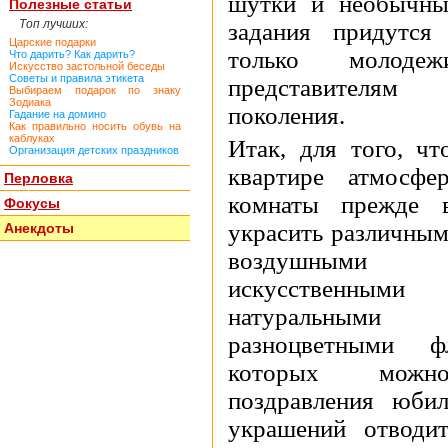
шутки и необычны
Полезные статьи
Топ лучших:
задания придутс
Царские подарки
только молод
Что дарить? Как дарить?
Искусство застольной беседы
Советы и правила этикета
представителя
Выбираем подарок по знаку
Зодиака
поколения.
Гадание на домино
Как правильно носить обувь на
каблуках
Итак, для того, чт
Организация детских праздников
квартире атмосфер
Перловка
комнаты прежде в
Фокусы
украсить различным
Анекдоты
воздушными
искусствен
натуральными
разноцветными ф
которых можн
поздравления юби
украшений отводит